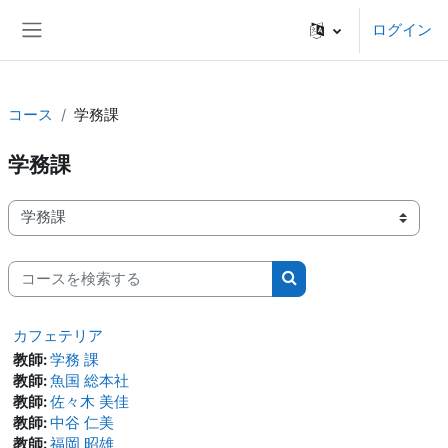
メインコンテンツへスキップする
ログイン
サイドパネル
コース
学務課
学務課
コースカテゴリ
コースを検索する
コースを検索する
カフェテリア
教師:
学務 課
教師:
魚国 総本社
教師:
佐々木 美佳
教師:
中谷 仁美
教師:
福岡 昭雄