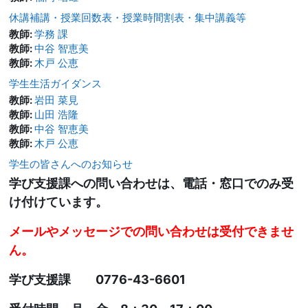
休講補講・授業回数表・授業時間割表・集中講義等
教師:
学務 課
教師:
中谷 智恵美
教師:
木戸 公恵
学生生活ガイダンス
教師:
岩田 菜見
教師:
山田 浩隆
教師:
中谷 智恵美
教師:
木戸 公恵
学生の皆さんへのお知らせ
学び支援課への問い合わせは、電話・窓口でのみ受
け付けています。
メールやメッセージでの問い合わせは受付できませ
ん。
学び支援課 0776-43-6601