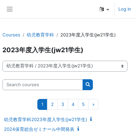
Skip to main content
Log in
Side panel
Courses
幼児教育学科
2023年度入学生(jw21学生)
2023年度入学生(jw21学生)
Course categories
Search courses
Search courses
Page 1
Page 2
Page 3
Page 4
Page 5
Next page
1
2
3
4
5
»
幼児教育学科2023年度入学生(jw21学生)
2024保育総合ゼミナール中間発表