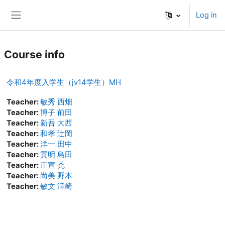
Skip to main content
Log in
Side panel
Course info
令和4年度入学生（jv14学生）MH
Teacher:
敏秀 西畑
Teacher:
博子 前田
Teacher:
新吾 大西
Teacher:
和孝 辻岡
Teacher:
洋一 田中
Teacher:
貢明 島田
Teacher:
正宣 禿
Teacher:
尚美 野本
Teacher:
敏文 澤崎